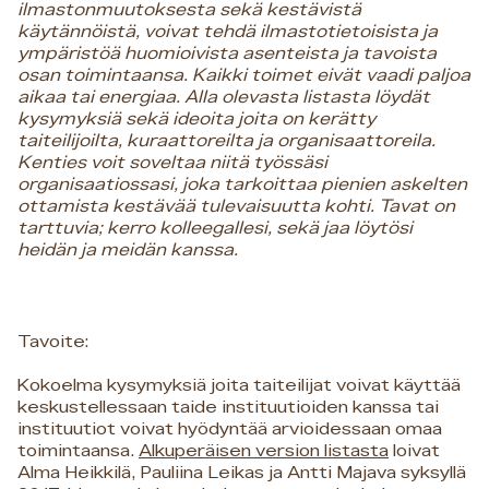
ilmastonmuutoksesta sekä kestävistä
käytännöistä, voivat tehdä ilmastotietoisista ja
ympäristöä huomioivista asenteista ja tavoista
osan toimintaansa. Kaikki toimet eivät vaadi paljoa
aikaa tai energiaa. Alla olevasta listasta löydät
kysymyksiä sekä ideoita joita on kerätty
taiteilijoilta, kuraattoreilta ja organisaattoreila.
Kenties voit soveltaa niitä työssäsi
organisaatiossasi, joka tarkoittaa pienien askelten
ottamista kestävää tulevaisuutta kohti. Tavat on
tarttuvia; kerro kolleegallesi, sekä jaa löytösi
heidän ja meidän kanssa.
Tavoite:
Kokoelma kysymyksiä joita taiteilijat voivat käyttää
keskustellessaan taide instituutioiden kanssa tai
instituutiot voivat hyödyntää arvioidessaan omaa
toimintaansa.
Alkuperäisen version listasta
loivat
Alma Heikkilä, Pauliina Leikas ja Antti Majava syksyllä