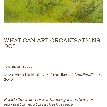
WHAT CAN ART ORGANISATIONS
DO?
POSTED 28.11.2022
Kuva: Alma Heikkilä,
‘ , ‘ /~` mediums,.’
” bodies,.’
” ° ∞
,
2019
Reside/Sustain-hanke: Taideorganisaatiot, sen
lisäksi että herättävät keskustelua